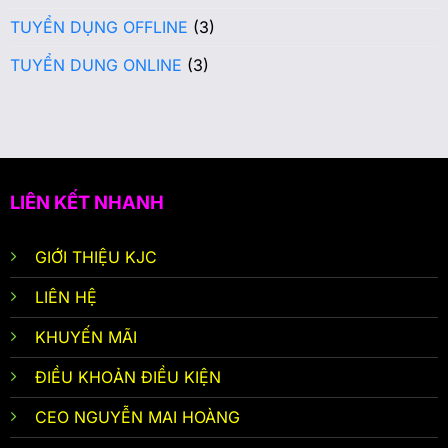
TUYỂN DỤNG OFFLINE
(3)
TUYỂN DUNG ONLINE
(3)
LIÊN KẾT NHANH
GIỚI THIỆU KJC
LIÊN HỆ
KHUYẾN MÃI
ĐIỀU KHOẢN ĐIỀU KIỆN
CEO NGUYỄN MAI HOÀNG