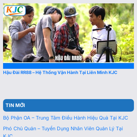
Hậu Đài RR88 – Hệ Thống Vận Hành Tại Liên Minh KJC
TIN MỚI
Bộ Phận OA – Trung Tâm Điều Hành Hiệu Quả Tại KJC
Phó Chủ Quản – Tuyển Dụng Nhân Viên Quản Lý Tại
KJC