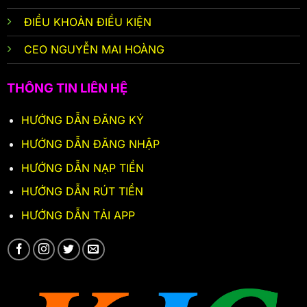
ĐIỀU KHOẢN ĐIỀU KIỆN
CEO NGUYỄN MAI HOÀNG
THÔNG TIN LIÊN HỆ
HƯỚNG DẪN ĐĂNG KÝ
HƯỚNG DẪN ĐĂNG NHẬP
HƯỚNG DẪN NẠP TIỀN
HƯỚNG DẪN RÚT TIỀN
HƯỚNG DẪN TẢI APP