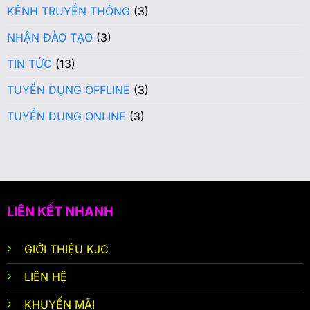
KÊNH TRUYỀN THÔNG
(3)
NHẬN ĐÀO TẠO
(3)
TIN TỨC
(13)
TUYỂN DỤNG OFFLINE
(3)
TUYỂN DUNG ONLINE
(3)
LIÊN KẾT NHANH
GIỚI THIỆU KJC
LIÊN HỆ
KHUYẾN MÃI